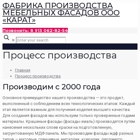
ФАБРИКА ПРОИЗВОДСТВА
МЕБЕЛЬНЫХ ФАСАДОВ ООО
«КАРАТ»
Позвонить: 8 913 062-82-54
✕
Процесс производства
Главная
Процесс производства
Производим с 2000 года
Основное преимущество нашего производства — это продукт,
выполненный с соблюдением всех технологических этапов. Каждый
этап является важным для получения изделия высшего качества.
Для создания фасадов мы используем только проверенные годами
материалы. Крашеные фасады (фасады-эмаль) производятся путём
нанесения нескольких слоев краски на подготовленную,
загрунтованную МДФ панель. Мы производим фасады мдф разных
типов — матовые, глянцевые, металлик, ксералик, перламутр,